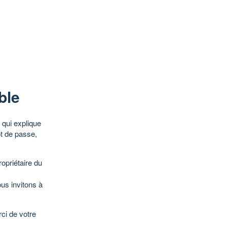
ble
qui explique
ot de passe,
opriétaire du
ous invitons à
ci de votre