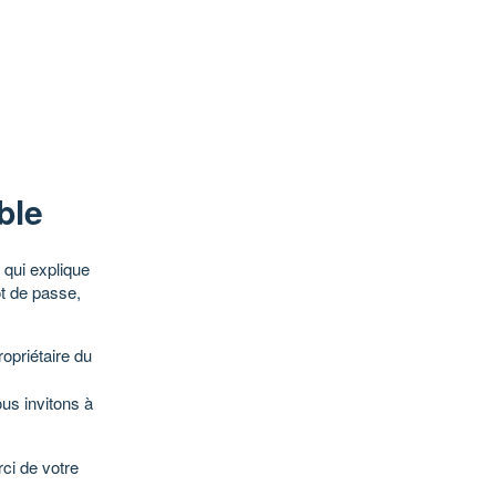
ble
qui explique
ot de passe,
opriétaire du
ous invitons à
ci de votre