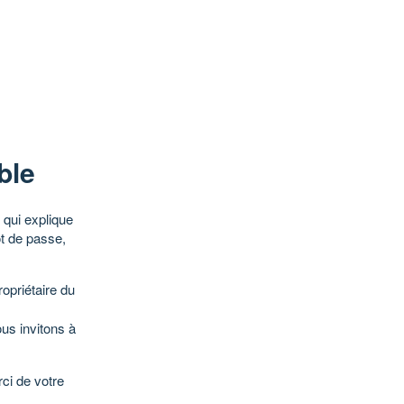
ble
qui explique
ot de passe,
opriétaire du
ous invitons à
ci de votre