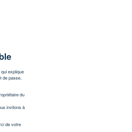
ble
qui explique
ot de passe,
opriétaire du
ous invitons à
ci de votre