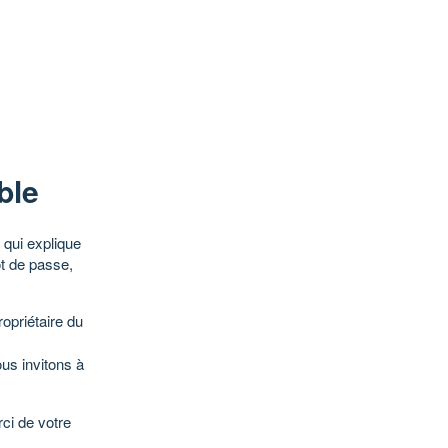
ble
qui explique
ot de passe,
opriétaire du
ous invitons à
ci de votre