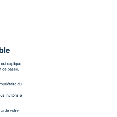
ble
qui explique
ot de passe,
opriétaire du
ous invitons à
ci de votre